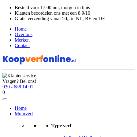
Besteld voor
17.00 uur
, morgen in huis
Klanten beoordelen ons met een
8.9/10
Gratis
verzending vanaf 50,- in NL, BE en DE
Home
Over ons
Merken
Contact
Vragen? Bel ons!
030 - 688 14 91
0
Home
Muurverf
Type verf