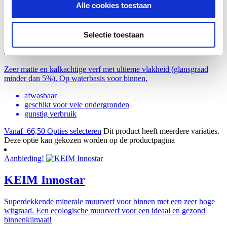
Alle cookies toestaan
Little Greene – Intelligent Matt Emulsion
Selectie toestaan
(muurverf)
Zeer matte en kalkachtige verf met ultieme vlakheid (glansgraad
minder dan 5%). Op waterbasis voor binnen.
afwasbaar
geschikt voor vele ondergronden
gunstig verbruik
Vanaf
66,50
Opties selecteren
Dit product heeft meerdere variaties.
Deze optie kan gekozen worden op de productpagina
Aanbieding!
KEIM Innostar
Superdekkende minerale muurverf voor binnen met een zeer hoge
witgraad. Een ecologische muurverf voor een ideaal en gezond
binnenklimaat!