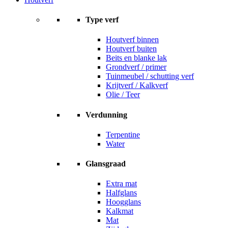
Type verf
Houtverf binnen
Houtverf buiten
Beits en blanke lak
Grondverf / primer
Tuinmeubel / schutting verf
Krijtverf / Kalkverf
Olie / Teer
Verdunning
Terpentine
Water
Glansgraad
Extra mat
Halfglans
Hoogglans
Kalkmat
Mat