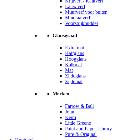
Krijtverf / Kalkverf
Latex verf
Muurverf voor buiten
Mineraalverf
Voorstrijkmiddel
Glansgraad
Extra mat
Halfglans
Hoogglans
Kalkmat
Mat
Zijdeglans
Zijdemat
Merken
Farrow & Ball
Jotun
Keim
Little Greene
Paint and Paper Library
Pure & Original
Houtverf