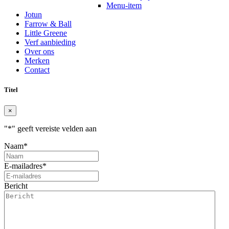
Menu-item
Jotun
Farrow & Ball
Little Greene
Verf aanbieding
Over ons
Merken
Contact
Titel
×
"
*
" geeft vereiste velden aan
Naam
*
E-mailadres
*
Bericht