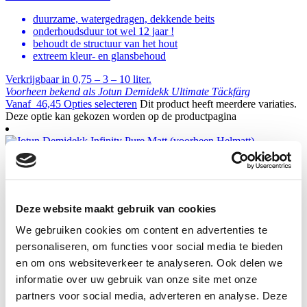
duurzame, watergedragen, dekkende beits
onderhoudsduur tot wel 12 jaar !
behoudt de structuur van het hout
extreem kleur- en glansbehoud
Verkrijgbaar in 0,75 – 3 – 10 liter.
Voorheen bekend als Jotun Demidekk Ultimate Täckfärg
Vanaf
46,45
Opties selecteren
Dit product heeft meerdere variaties.
Deze optie kan gekozen worden op de productpagina
Jotun Demidekk Infinity Pure Matt
(voorheen Helmatt)
Deze website maakt gebruik van cookies
Watergedragen dekkende extra matte variant van Jotun Demidekk
Cleantech. Dit product was voorheen bekend als
Jotun Demidekk
We gebruiken cookies om content en advertenties te
Ultimate Helmatt.
personaliseren, om functies voor social media te bieden
en om ons websiteverkeer te analyseren. Ook delen we
extra matte uitstraling
extreem kleur- en glansbehoud
informatie over uw gebruik van onze site met onze
10-12 jaar onderhoudsarm
partners voor social media, adverteren en analyse. Deze
milieuvriendelijk, beschermt tegen schimmelgroei