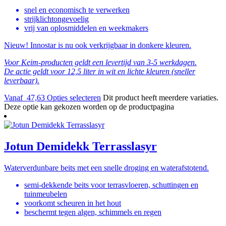
snel en economisch te verwerken
strijklichtongevoelig
vrij van oplosmiddelen en weekmakers
Nieuw! Innostar is nu ook verkrijgbaar in donkere kleuren.
Voor Keim-producten geldt een levertijd van 3-5 werkdagen.
De actie geldt voor 12,5 liter in wit en lichte kleuren (sneller
leverbaar).
Vanaf
47,63
Opties selecteren
Dit product heeft meerdere variaties.
Deze optie kan gekozen worden op de productpagina
Jotun Demidekk Terrasslasyr
Waterverdunbare beits met een snelle droging en waterafstotend.
semi-dekkende beits voor terrasvloeren, schuttingen en
tuinmeubelen
voorkomt scheuren in het hout
beschermt tegen algen, schimmels en regen