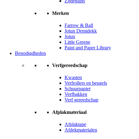
Zijdeglans
Merken
Farrow & Ball
Jotun Demidekk
Jotun
Little Greene
Paint and Paper Library
Benodigdheden
Verfgereedschap
Kwasten
Verfrollers en beugels
Schuurpapier
Verfbakken
Verf gereedschap
Afplakmateriaal
Afplaktape
Afdekmaterialen