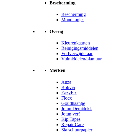
Bescherming
Bescherming
Mondkapjes
Overig
Kleurenkaarten
Reinigingsmiddelen
Verfverwijderaar
Vulmiddelen/plamuur
Merken
Anza
Bolivia
EazyFix
Flocx
Goudhaantje
Jotun Demidekk
Jotun verf
Kip Tapes
Repair Care
Sia schuurpapier